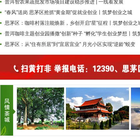
普洱智农果蔬批发市场项目建设稳步推进 | 一线看发展
“春风”送岗 思茅区抢抓“黄金期”促就业创业丨筑梦创业之城
思茅区：咖啡村落注能焕新，乡创开启“星”征程丨筑梦创业之
普洱咖啡主题创业园播撒“创新”种子 “孵化”学生创业梦想丨筑梦创
思茅区：从“住有所居”到“宜居宜业” 月光小区实现“逆龄”蜕变