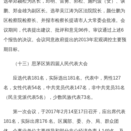
选举郑颖松为区长，邱明、雷勇、郭松、施约波（女）、谈
鹏、郑金雄为副区长。选举吴江涛为区法院院长，颜仕鹏为
区检察院检察长、并报市检察长提请市人大常委会批准。会
议期间，代表提出建议、批评和意见96件。审议通过上述6
个报告的决议。会议同意政府提出的2013年宏观调控主要预
期目标。
（十三）思茅区第四届人民代表大会
应选代表181名，实际选出181名。代表中，男性127
名，女性代表54名，中共党员代表147名，非中共党员31名
（民主党派代表5名），少数民族代表73名。
第一次会议，于2017年2月14至17日召开，应出席代表
181名，实际出席176 名。区属部、委、办、局、群众团
体、企事业单位主要领导和部分非公经济负责人149名，及