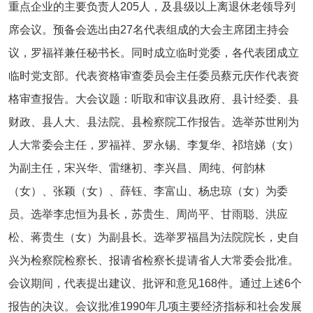
重点企业的主要负责人205人，及县级以上离退休老领导列
席会议。预备会选出由27名代表组成的大会主席团主持会
议，罗福祥兼任秘书长。同时成立临时党委，各代表团成立
临时党支部。代表资格审查委员会主任委员蔡元庆作代表资
格审查报告。大会议题：听取和审议县政府、县计经委、县
财政、县人大、县法院、县检察院工作报告。选举苏世刚为
人大常委会主任，罗福祥、罗永锡、李复华、祁培娣（女）
为副主任，宋兴华、雷继初、李兴昌、周纯、何韵林
（女）、张颖（女）、薛钰、李富山、杨忠琼（女）为委
员。选举李忠恒为县长，苏贵生、周尚平、甘雨聪、洪应
松、蒋贵生（女）为副县长。选举罗福昌为法院院长，史自
兴为检察院检察长、报请省检察长提请省人大常委会批准。
会议期间，代表提出建议、批评和意见168件。通过上述6个
报告的决议。会议批准1990年几项主要经济指标和社会发展