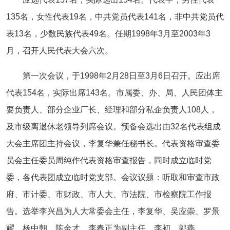
135名，女性代表19名，中共党员代表141名，非中共党员代
表13名，少数民族代表49名。任期1998年3月至2003年3
月，召开人民代表大会六次。
第一次会议，于1998年2月28日至3月6日召开。应出席
代表154名，实际出席143名。市属委、办、局、人民团体主
要负责人、部分企业厂长、经理和部分私企负责人108人，
及市级离退休老领导列席会议。预备会选出由32名代表组成
大会主席团主持会议，李复华兼任秘书长。代表资格审查委
员会主任委员周纯作代表资格审查报告，同时成立临时党
委，各代表团成立临时党支部。会议议题：听取和审查市政
府、市计委、市财政、市人大、市法院、市检察院工作报
告。选举李兴昌为人大常委会主任，李复华、吴应崇、罗景
耀、杨中朝、陈金才、李春正为副主任，李初、郭燕