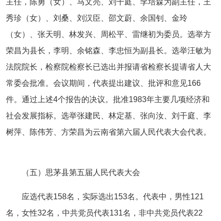
主任，陈勇（女）、马文亮、刘干庭、李培森为副主任，王
秀珍（女）、刘桑、刘汉臣、邵文蔚、余国钊、金玲
（女）、张天明、林发兴、周松平、雷继初为委员。选举方
荣昌为县长，李明、余铭森、李忠恒为副县长。选举汪敏为
法院院长，检察院检察长已选出并报请省检察长提请省人大
常委会批准。会议期间，代表提出建议、批评和意见166
件。通过上述4个报告的决议。批准1983年主要几项经济和
社会发展指标。选举张建民、林定基、张向汝、刘干庭、李
树萍、陈伟芳、方荣昌为云南省第六届人民代表大会代表。
（五）思茅县第五届人民代表大会
应选代表158名，实际选出153名。代表中，男性121
名，女性32名，中共党员代表131名，非中共党员代表22