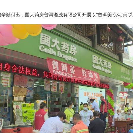
辛勤付出，国大药房普洱淞茂有限公司开展以“普洱美 劳动美”