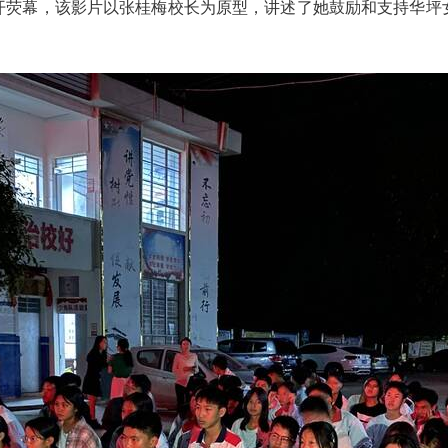
开荧幕，该影片以张桂梅校长为原型，讲述了她鼓励和支持华坪