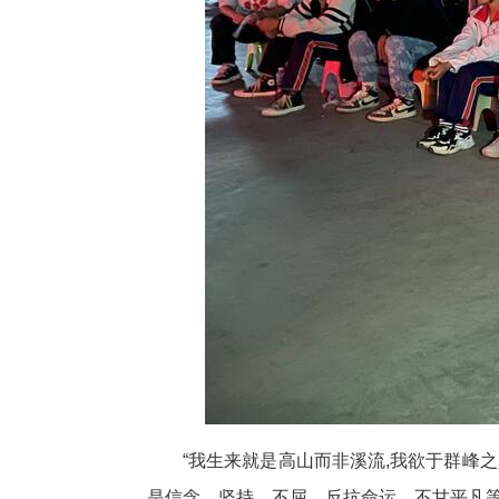
“我生来就是高山而非溪流,我欲于群峰
是信念、坚持、不屈、反抗命运、不甘平凡等