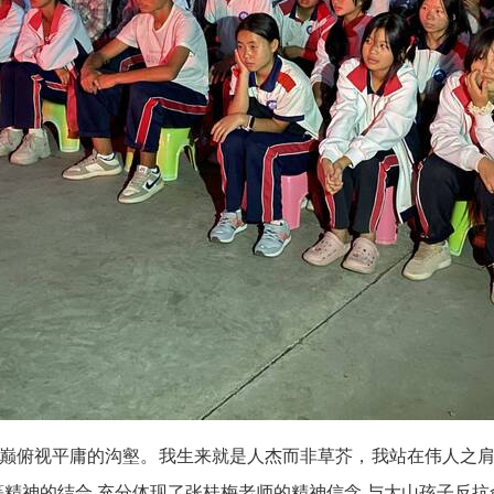
之巅俯视平庸的沟壑。我生来就是人杰而非草芥，我站在伟人之肩
精神的结合,充分体现了张桂梅老师的精神信念,与大山孩子反