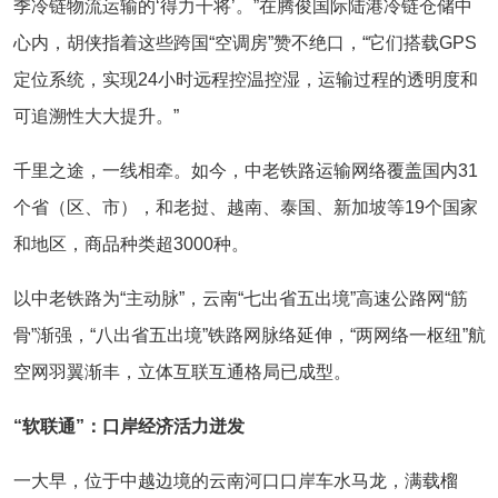
季冷链物流运输的‘得力干将’。”在腾俊国际陆港冷链仓储中
心内，胡侠指着这些跨国“空调房”赞不绝口，“它们搭载GPS
定位系统，实现24小时远程控温控湿，运输过程的透明度和
可追溯性大大提升。”
千里之途，一线相牵。如今，中老铁路运输网络覆盖国内31
个省（区、市），和老挝、越南、泰国、新加坡等19个国家
和地区，商品种类超3000种。
以中老铁路为“主动脉”，云南“七出省五出境”高速公路网“筋
骨”渐强，“八出省五出境”铁路网脉络延伸，“两网络一枢纽”航
空网羽翼渐丰，立体互联互通格局已成型。
“软联通”：口岸经济活力迸发
一大早，位于中越边境的云南河口口岸车水马龙，满载榴