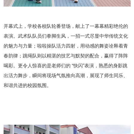
开幕式上，学校各校队轮番登场，献上了一幕幕精彩绝伦的
表演。武术队队员们拳脚生风，一招一式尽显中华传统文化
的魅力与力量；啦啦操队活力四射，用动感的舞姿诠释着青
春韵律；跳绳队则以精湛的技艺与默契的配合，赢得了阵阵
喝彩。更令人惊喜的是老师们的 “快闪”表演，熟悉的身影跳
出活力舞步，瞬间将现场气氛推向高潮，展现了师生同乐、
和谐共进的校园氛围。