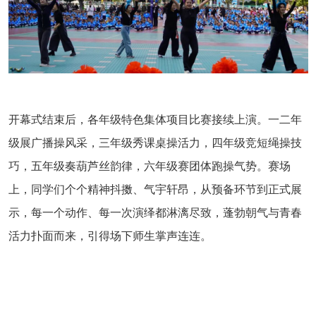
开幕式结束后，各年级特色集体项目比赛接续上演。一二年
级展广播操风采，三年级秀课桌操活力，四年级竞短绳操技
巧，五年级奏葫芦丝韵律，六年级赛团体跑操气势。赛场
上，同学们个个精神抖擞、气宇轩昂，从预备环节到正式展
示，每一个动作、每一次演绎都淋漓尽致，蓬勃朝气与青春
活力扑面而来，引得场下师生掌声连连。