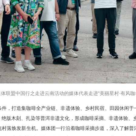
媒体联盟中国行之走进云南活动的媒体代表走进“美丽星村·有风咖
然条件，打造集咖啡全产业链、非遗体验、乡村民宿、田园休闲
、绝版木刻、扎染等普洱非遗文化，形成咖啡采摘、非遗体验、乡
传统村落焕发新生机。媒体团一行沿着咖啡采摘步道，深入了解