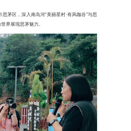
市思茅区，深入南岛河“美丽星村·有风咖谷”与思
向世界展现思茅魅力。