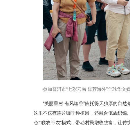
参加普洱市“七彩云南·媒荐海外”全球华文
“美丽星村·有风咖谷”依托得天独厚的自
这里不仅有连片咖啡种植园，还融合佤族织锦
态”“联农带农”模式，带动村民增收致富，让