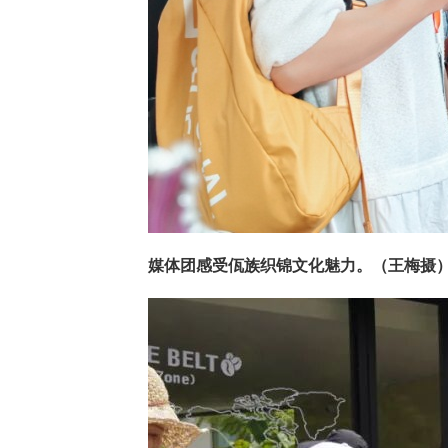
媒体团感受佤族织锦文化魅力。（王梅
摄