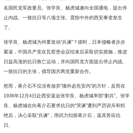
名国民党军政要员。张学良、杨虎城遂向全国通电，提出停
止内战、一致抗日等八项主张。震惊中外的西安事变发生
了。
张学良、杨虎城为何要发动“兵谏”？彼时，日本侵略者步步
紧逼，中国共产党在瓦窑堡会议结束后采取切实措施，推进
日益高涨的抗日救亡运动，并向国民党方面提出停止内战、
一致抗日的主张，倡导国共两党重新合作。
然而，蒋介石不仅没有放弃“攘外必先安内”的方针，反而在
1936年12月4日赴西安逼迫张学良、杨虎城率部“剿共”。张学
良、杨虎城在向蒋介石要求抗日的“哭谏”遭到严厉训斥和拒
绝后，决心采取“兵谏”，用武力扣留蒋介石，逼其答应抗
日。