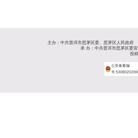
主办：中共普洱市思茅区委、思茅区人民政府
承 办：中共普洱市思茅区委宣传部、
投稿
公安备案编
号:5308020200