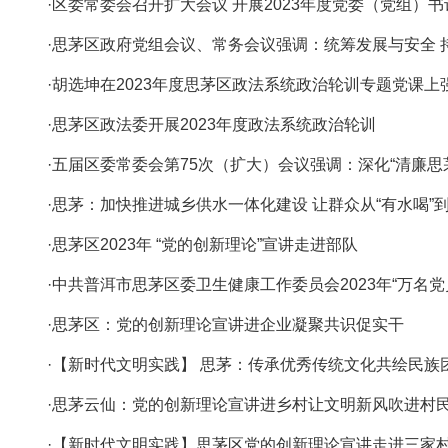
·区委常委会召开扩大会议 开展2023年度党委（党组）
·思茅区政府党组会议、常务会议强调：统筹发展与安全
·胡选坤在2023年度思茅区政法系统政治轮训专题党课
·思茅区政法委开展2023年度政法系统政治轮训
·五届区委常委会第75次（扩大）会议强调：深化“清廉思
·思茅：加快推进城乡供水一体化建设 让群众从“有水喝”到
·思茅区2023年 “党的创新理论”宣讲走进部队
·中共普洱市思茅区委卫生健康工作委员会2023年“万
·思茅区：党的创新理论宣讲进企业凝聚共识促实干
·【新时代文明实践】 思茅：传承优秀传统文化共绘民族
·思茅云仙：党的创新理论宣讲进乡村让文明新风吹进村
·【新时代文明实践】思茅区党的创新理论宣讲走进三家