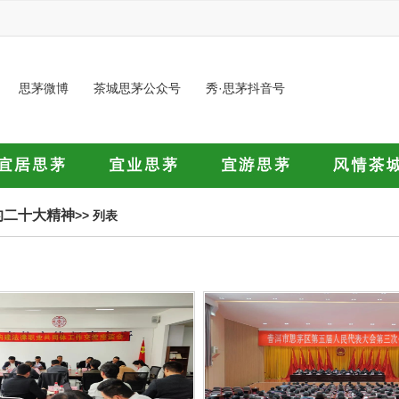
思茅微博
茶城思茅公众号
秀·思茅抖音号
的二十大精神
>> 列表