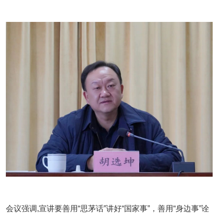
会议强调,宣讲要善用“思茅话”讲好“国家事”，善用“身边事”诠